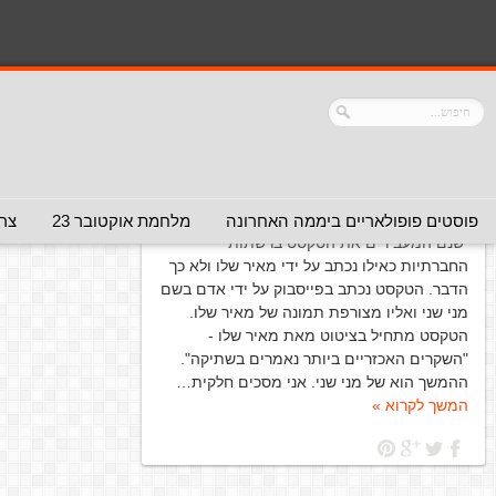
הנך כאן:
דף הבית
/
ארכיון עבור תגית: ציטוט שגוי
נושא:
ציטוט שגוי
מאיר שלו – "הם ידעו"
(המלצה - לכאן
ולכאן)
15 במרץ 2021
פוסטים פופולאריים ביממה האחרונה
מלחמת אוקטובר 23
צרו
ישנם המעבירים את הטקסט ברשתות
החברתיות כאילו נכתב על ידי מאיר שלו ולא כך
הדבר. הטקסט נכתב בפייסבוק על ידי אדם בשם
מני שני ואליו מצורפת תמונה של מאיר שלו.
הטקסט מתחיל בציטוט מאת מאיר שלו -
"השקרים האכזריים ביותר נאמרים בשתיקה".
ההמשך הוא של מני שני. אני מסכים חלקית…
המשך לקרוא »