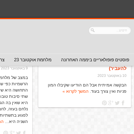
הנך כאן:
דף הבית
/
ארכיון עבור כותב: חנן כהן
(page 8)
Author Archives: חנן כהן
שגרירות ישראל בוושינגטון מחפשת
הודעה קולית 
פוסטים פופולאריים ביממה האחרונה
מלחמת אוקטובר 23
צרו
ישראלים דוברי אנגלית
(המלצה - לא
תשתיות
(המלצ
להעביר)
9 באוקטובר 2023
10 באוקטובר 2023
במצב של מלחמה
הרשמיות כפי שאנ
הבקשה אמיתית אבל הם הודיעו שקיבלו המון
התחושה היא שיש 
פניות ואין צורך בעוד.
המשך לקרוא »
שתי סיבות טובו
היא שאין בה הגי
נלחם בעזה, לחמ
לפגוע בתשתיות 
השניה היא…
המ