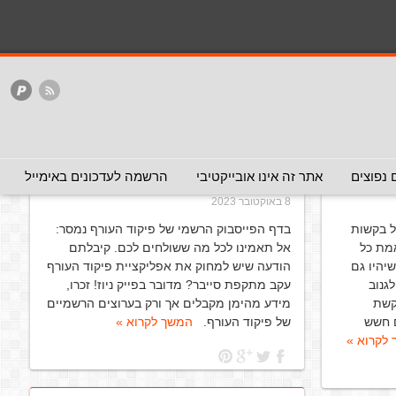
בטחוני
פרצו לאפליקציית "צבע אדום"
(המלצה
 נפוצים
אתר זה אינו אובייקטיבי
הרשמה לעדכונים באימייל
- לא להעביר)
8 באוקטובר 2023
ל בקשות
בדף הפייסבוק הרשמי של פיקוד העורף נמסר:
אמת כל
אל תאמינו לכל מה ששולחים לכם. קיבלתם
שיהיו גם
הודעה שיש למחוק את אפליקציית פיקוד העורף
גנוב
עקב מתקפת סייבר? מדובר בפייק ניוז! זכרו,
קשת
מידע מהימן מקבלים אך ורק בערוצים הרשמיים
ם חשש
של פיקוד העורף.
המשך לקרוא »
לקרוא »