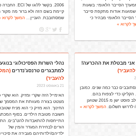
ממערך הסייבר הלאומי: בשעות
2006. בקשר ללוגו של ECI
שמועות אודות מתקפת סייבר
קיימת בשם הזה ולא ברור מה מקור 
הסייבר הלאומי מבהיר כי
שמסתובבת. העניין…
המשך לקרוא »
 לקרוא »
 אני מבטלת את ההכרעה!
נהלי השרות הפסיכולוגי בנוגע
להעביר)
למתבגרים טרנסג'נדרים
(המלצ
להעביר)
21 באוגוסט 2023
תובבים כבר כמה שנים. כמובן
הקליקו כדי לצפות בהם.
האימייל הזה שקרי ומזיק. הוא שקרי כ
בפוסט הזה משולב פוסט ישן מ 2015 שטוען
מצטט בצורה מעוותת את המסמך ש
ו לדרוש תשלום.
המשך לקרוא »
החינוך. הוא מזיק כי הוא מניח שטוב
חשובה מטובת הילדים. בסוף המכתב
התייחסות להתאבדות להט"בים. התנ
הורים לבחירת המגדר והמין של
ילדיהם/ילדותיהם מגבירה את סיכויי