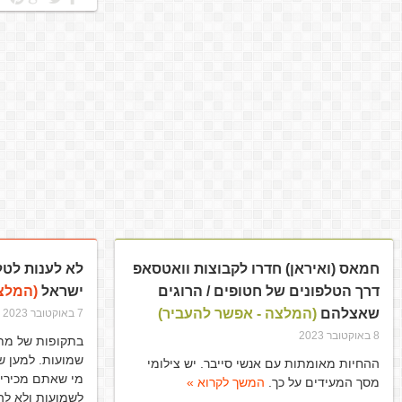
חמאס (ואיראן) חדרו לקבוצות וואטסאפ
לא לענות לטל
דרך הטלפונים של חטופים / הרוגים
ישראל
(המלצה
שאצלהם
(המלצה - אפשר להעביר)
7 באוקטובר 2023
8 באוקטובר 2023
בתקופות של מתח
שמועות. למען ש
ההחיות מאומתות עם אנשי סייבר. יש צילומי
מי שאתם מכירים
מסך המעידים על כך.
המשך לקרוא »
לשמועות ולא להפ