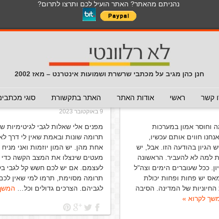
נהניתם מהאתר? האתר הועיל לכם ותרצו לתרום?
חנן כהן מגיב על מכתבי שרשרת ושמועות אינטרנט – מאז 2002
– צריך להערך לשבוע ללא
בקשות תרומה בעקבות המצב ה
 קשר
ראשי
אודות האתר
האתר בתקשורת
סוגי מכתבים
ה - לא להעביר)
(חדשות האתר)
9 באוקטובר 2023
 וחוסר אמון במערכות
מפנים אלי שאלות לגבי לגיטימיות ש
חנו חווים אותם עכשיו,
תרומה שונות ובאמת שאין לי דרך ל
הגיון בהודעה הזו. אבל, יש
אחת מהן. יש המון יוזמות ואני מניח 
ת למה לא להעביר. הראשונה
מעטים שינצלו את המצב הקשה כדי ל
ון. ככל שעוברים הימים וצה"ל
לעצמם. אם יש לכם חשש קל לגבי ב
אס יש פחות ופחות יכולת
תרומה מסוימת, תרמו למי שאין לכ
החיוניות של המדינה. הסיבה
לגביהם. הצרכים גדולים וכל…
המשך 
שך לקרוא »