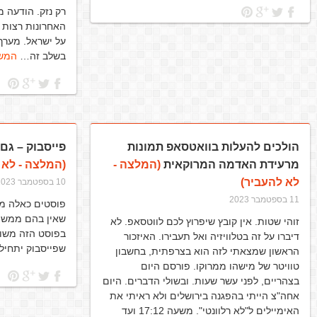
רק נזק. הודעה 
האחרונות רצות 
על ישראל. מערך 
בשלב זה…
המשך
הולכים להעלות בוואטסאפ תמונות
פייסבוק – גם
מרעידת האדמה המרוקאית
(המלצה -
(המלצה - לא 
לא להעביר)
10 בספטמבר 2023
11 בספטמבר 2023
פוסטים כאלה מס
שאין בהם ממש. 
זוהי שטות. אין קובץ שיפרוץ לכם לווטסאפ. לא
דיברו על זה בטלוויזיה ואל תעבירו. האיזכור
שפייסבוק יתחיל
הראשון שמצאתי לזה הוא בצרפתית, בחשבון
טוויטר של מישהו ממרוקו. פורסם היום
בצהריים, לפני עשר שעות. ובשולי הדברים. היום
אחה"צ הייתי בהפגנה בירושלים ולא ראיתי את
האימיילים ל"לא רלוונטי". משעה 17:12 ועד