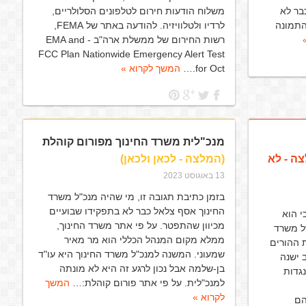
. החברה כבר לא
משלוח הודעות חירום לטלפונים הסלולריים,
התמונה
לרדיו ולטלוויזיה. להודעה באתר של FEMA,
רשות החירום של ממשלת ארה"ב - EMA and
FCC Plan Nationwide Emergency Alert Test
for Oct.…
המשך לקרוא »
מנכ"לית משרד החינוך מפורום קוהלת
ה - לא
(המלצה - לכאן ולכאן)
13 באוגוסט 2023
בזמן כתיבת תגובה זו, מי שהיה מנכ"ל משרד
החינוך אסף צלאל כבר לא בתפקידו שבועיים
י הוא
מכיוון שהתפטר. על פי אתר משרד החינוך,
ל משרד
ממלא מקום המנהל הכללי הוא מר מאיר
ת ההורים
שמעוני. המשנה למנכ"ל משרד החינוך היא עו"ד
 ישנה
בן-שלמה אבל נכון לרגע זה היא לא מונתה
גדות
למנכ"לית. על פי אתר פורום קוהלת:…
המשך
לקרוא »
הם