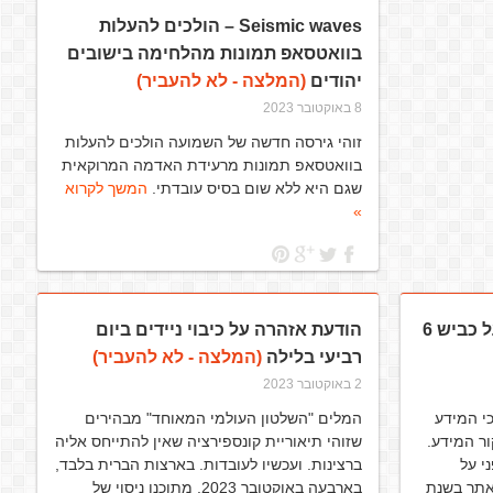
Seismic waves – הולכים להעלות
בוואטסאפ תמונות מהלחימה בישובים
יהודים
(המלצה - לא להעביר)
8 באוקטובר 2023
זוהי גירסה חדשה של השמועה הולכים להעלות
בוואטסאפ תמונות מרעידת האדמה המרוקאית
שגם היא ללא שום בסיס עובדתי.
המשך לקרוא
»
 כביש 6
הודעת אזהרה על כיבוי ניידים ביום
רביעי בלילה
(המלצה - לא להעביר)
2 באוקטובר 2023
י המידע
המלים "השלטון העולמי המאוחד" מבהירים
ור המידע.
שזוהי תיאוריית קונספירציה שאין להתייחס אליה
י על
ברצינות. ועכשיו לעובדות. בארצות הברית בלבד,
אתר בשנת
בארבעה באוקטובר 2023, מתוכנן ניסוי של