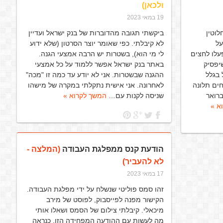
ולכאן)
19 במאי 2023
וטין
ביקשתי תגובה מהדוברות של בנק ישראל ועדיין
על
לא קיבלתי. כפי שאומר יוצר הסרטון (שלא ידוע
עלו לחצים
לי מי הוא), בשטרות יש הרבה אמצעי הגנה.
שיפסיק
באתר בנק ישראל אפשר ללמוד על כל אמצעי
 בגלל
ההגנה שבשטרות. אני לא יודע עד כמה זו "מכה"
ים תלונה
לאחרונה. אני אישית נתקלתי במקרה של מישהו
רואר
שניסה לקנות עם…
המשך לקרוא »
א »
הודעת קנס ממפלגת העבודה
(המלצה -
לא להעביר)
17 במאי 2023
זהו סמס פוליטי שנשלח על ידי מפלגת העבודה.
הקישור מפנה לפייסבוק, לפוסט של מירב
מיכאלי. קיבלתי צילום של הסמס ושאלו אותי
מה לעשות עם ההודעה המפחידה הזו. כנראה