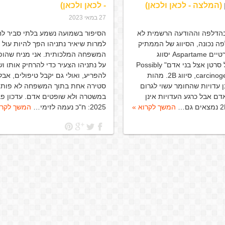
(המלצה - לכאן ולכאן)
- לכאן ולכאן)
27 במאי 2023
בהדלפה וההודעה הרשמית לא
הסיפור בשמועה נשמע בלתי סביר לחל
ה נכונה, הסיווג של הממתיק
למרות שיאיר נתניהו הפך להיות עול 
המלאכותי אספרטיים Aspartame יסווג
המשפחה המלכותית. אני מניח שהופ
כ"אפשרי שיחולל סרטן אצל בני אדם" Possibly
על נתניהו הצעיר כדי להרחיק אותו ו
carcinogenic to humans, סיווג 2B. מהות
להפריע, ואולי גם יקבל טיפולים, אבל
ן עדויות שהחומר עשוי לגרום
סטירה אחת בתוך המשפחה לא פותח
דם אבל כרגע העדויות אינן
במשטרה ולא שופטים אדם. עדכון פב
המשך לקרוא »
2025: ח"כ נעמה לזימי…
המשך לקרו